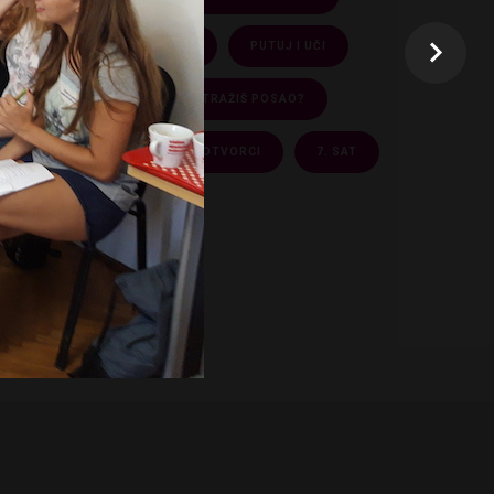
VIJESTI INFO-CENTRA
PUTUJ I UČI
BITI ZDRAV
TRAŽIŠ POSAO?
USPJEŠNI MLADI - PROMJENOTVORCI
7. SAT