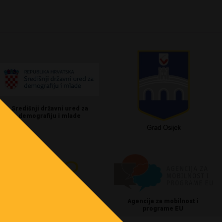
Središnji državni ured za
demografiju i mlade
Agencija za mobilnost i
programe EU
EURODESK Hrvatska