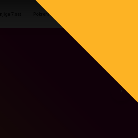
njiga 7.sat
Pokreni s(v)e!