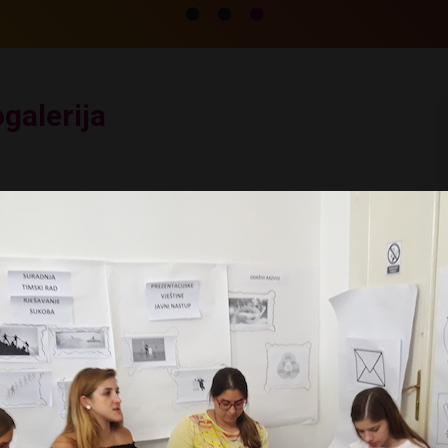
galerija
019.