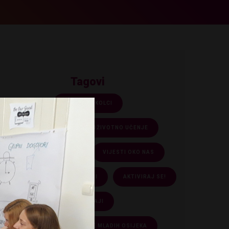
Tagovi
SREDNJOŠKOLCI
OBRAZOVANJE I CJELOŽIVOTNO UČENJE
KULTURA I ZABAVA
VIJESTI OKO NAS
MLADI U SLAVONIJI I BARANJI
AKTIVIRAJ SE!
NATJEČAJI
IMOS – INFORMIRANJE MLADIH OSIJEKA