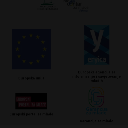
Europska agencija za
informiranje i savjetovanje
Europska unija
mladih
Europski portal za mlade
Garancija za mlade