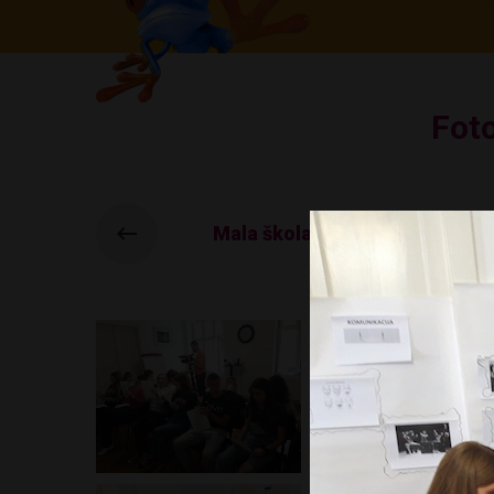
Foto
Mala škola životnih vještina 2