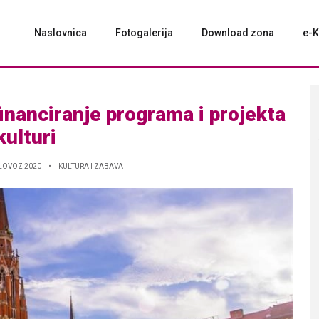
Naslovnica
Fotogalerija
Download zona
e-K
inanciranje programa i projekta
kulturi
LOVOZ 2020
KULTURA I ZABAVA