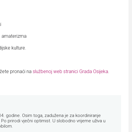
i
og amaterizma
ijske kulture.
ožete pronaći na
službenoj web stranici Grada Osijeka
.
14. godine. Osim toga, zadužena je za koordiniranje
 Po prirodi vječni optimist. U slobodno vrijeme uživa u
mobilom.