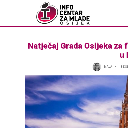
Natječaj Grada Osijeka za f
u 
MAJA
18 KO