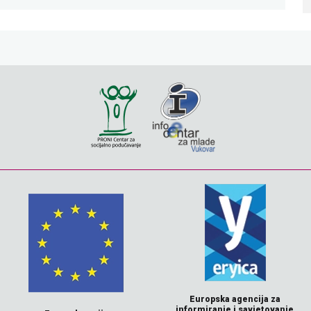
Europska agencija za
informiranje i savjetovanje