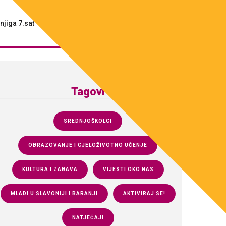
njiga 7.sat
Pokreni s(v)e!
Tagovi
SREDNJOŠKOLCI
OBRAZOVANJE I CJELOŽIVOTNO UČENJE
KULTURA I ZABAVA
VIJESTI OKO NAS
MLADI U SLAVONIJI I BARANJI
AKTIVIRAJ SE!
NATJEČAJI