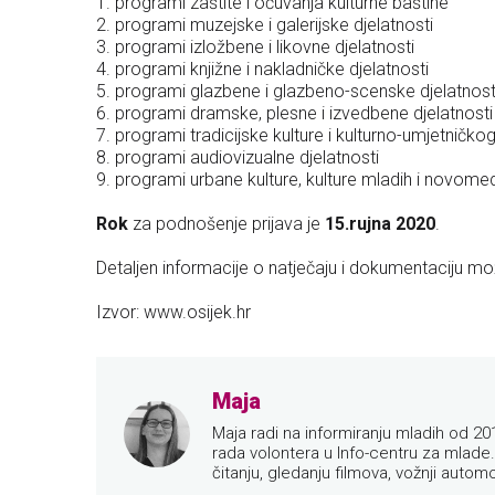
1. programi zaštite i očuvanja kulturne baštine
2. programi muzejske i galerijske djelatnosti
3. programi izložbene i likovne djelatnosti
4. programi knjižne i nakladničke djelatnosti
5. programi glazbene i glazbeno-scenske djelatnost
6. programi dramske, plesne i izvedbene djelatnosti
7. programi tradicijske kulture i kulturno-umjetničk
8. programi audiovizualne djelatnosti
9. programi urbane kulture, kulture mladih i novomed
Rok
za podnošenje prijava je
15.rujna 2020
.
Detaljen informacije o natječaju i dokumentaciju m
Izvor: www.osijek.hr
Maja
Maja radi na informiranju mladih od 20
rada volontera u Info-centru za mlade.
čitanju, gledanju filmova, vožnji auto