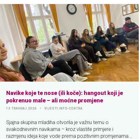
Navike koje te nose (ili koče): hangout koji je
pokrenuo male – ali moćne promjene
13 TRAVANJ 2026
VIJESTI INFO-CENTRA
Sjajna skupina mladiha otvorila je važnu temu o
svakodnevnim navikama – kroz vlastite primjere i
razmjenu ideja koje vode prema pozitivnim promjenama...