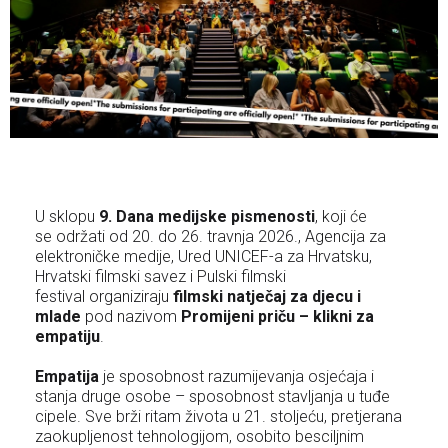
U sklopu
9. Dana medijske pismenosti
, koji će
se održati od 20. do 26. travnja 2026., Agencija za
elektroničke medije, Ured UNICEF-a za Hrvatsku,
Hrvatski filmski savez i Pulski filmski
festival organiziraju
filmski natječaj za djecu i
mlade
pod nazivom
Promijeni priču – klikni za
empatiju
.
Empatija
je sposobnost razumijevanja osjećaja i
stanja druge osobe – sposobnost stavljanja u tuđe
cipele. Sve brži ritam života u 21. stoljeću, pretjerana
zaokupljenost tehnologijom, osobito besciljnim