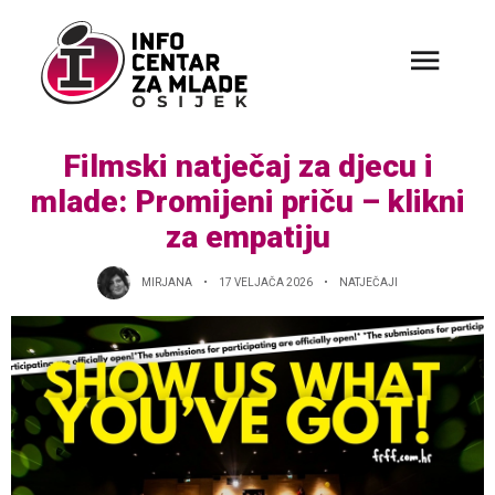
Filmski natječaj za djecu i
mlade: Promijeni priču – klikni
za empatiju
MIRJANA
17 VELJAČA 2026
NATJEČAJI