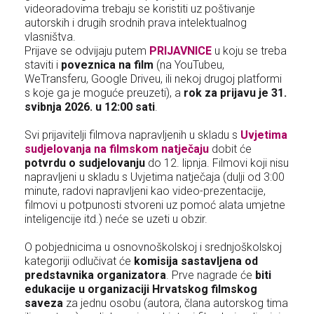
videoradovima trebaju se koristiti uz poštivanje
autorskih i drugih srodnih prava intelektualnog
vlasništva.
Prijave se odvijaju putem
PRIJAVNICE
u koju se treba
staviti i
poveznica na film
(na YouTubeu,
WeTransferu, Google Driveu, ili nekoj drugoj platformi
s koje ga je moguće preuzeti), a
rok za prijavu je 31.
svibnja 2026. u 12:00 sati
.
Svi prijavitelji filmova napravljenih u skladu s
Uvjetima
sudjelovanja na filmskom natječaju
dobit će
potvrdu o sudjelovanju
do 12. lipnja. Filmovi koji nisu
napravljeni u skladu s Uvjetima natječaja (dulji od 3:00
minute, radovi napravljeni kao video-prezentacije,
filmovi u potpunosti stvoreni uz pomoć alata umjetne
inteligencije itd.) neće se uzeti u obzir.
O pobjednicima u osnovnoškolskoj i srednjoškolskoj
kategoriji odlučivat će
komisija sastavljena od
predstavnika organizatora
. Prve nagrade će
biti
edukacije u organizaciji Hrvatskog filmskog
saveza
za jednu osobu (autora, člana autorskog tima