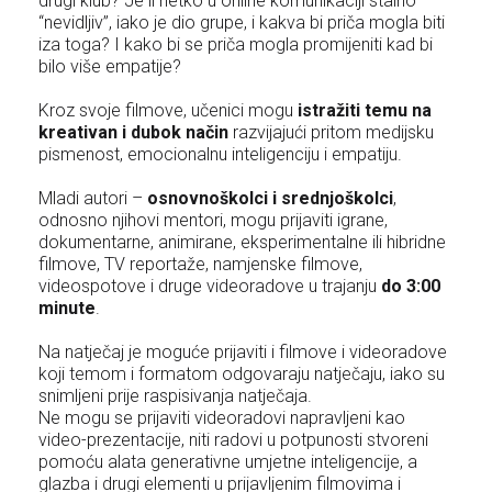
drugi klub? Je li netko u online komunikaciji stalno
“nevidljiv”, iako je dio grupe, i kakva bi priča mogla biti
iza toga? I kako bi se priča mogla promijeniti kad bi
bilo više empatije?
Kroz svoje filmove, učenici mogu
istražiti temu na
kreativan i dubok način
razvijajući pritom medijsku
pismenost, emocionalnu inteligenciju i empatiju.
Mladi autori –
osnovnoškolci i srednjoškolci
,
odnosno njihovi mentori, mogu prijaviti igrane,
dokumentarne, animirane, eksperimentalne ili hibridne
filmove, TV reportaže, namjenske filmove,
videospotove i druge videoradove u trajanju
do 3:00
minute
.
Na natječaj je moguće prijaviti i filmove i videoradove
koji temom i formatom odgovaraju natječaju, iako su
snimljeni prije raspisivanja natječaja.
Ne mogu se prijaviti videoradovi napravljeni kao
video-prezentacije, niti radovi u potpunosti stvoreni
pomoću alata generativne umjetne inteligencije, a
glazba i drugi elementi u prijavljenim filmovima i