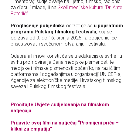
ili mentora): sudjelovanje na Ljetnoj filmskoj radionici
za djecu i mlade, ili na
Školi medijske kulture “Dr. Ante
Peterlić”
.
Proglašenje pobjednika
održat će se
u popratnom
programu
Pulskog filmskog festivala
, koji se
održava od 9. do 16. srpnja 2026., a pobjednici će
prisustvovati i svečanom otvaranju Festivala.
Odabrani filmovi koristit će se u edukacijske svrhe i u
svrhu promoviranja Dana medijske pismenosti te
medijske i filmske pismenosti općenito, na različitim
platformama i događanjima u organizaciji UNICEF-a,
Agencije za elektroničke medije, Hrvatskog filmskog
saveza i Pulskog filmskog festivala.
Pročitajte Uvjete sudjelovanja na filmskom
natječaju
Prijavite svoj film na natječaj “Promijeni priču –
klikni za empatiju”