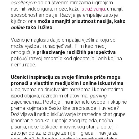
scrollanjem
po društvenim mrežama i igranjem
nasilnih video-igara, može, kažu
istraživanja
, umanjiti
sposobnost empatije. Razvijanje empatije zato je
ključno: ona
može smanjiti prisutnost nasilja, kako
online
tako i uživo
.
Važno je naglasiti da je empatija vještina koja se
može vježbati i unaprjeđivati. Film kao medij
omogućuje
prikazivanje različitih perspektiva
,
potičući razvoj empatije kod gledatelja i onih koji na
njemu rade.
Učenici inspiraciju za svoje filmske priče mogu
pronaći u vlastitim medijskim i online iskustvima
–
u objavama na društvenim mrežama i komentarima
ispod objava, razrednim chatovima,
gaming
zajednicama… Postoje li na internetu osobe ili skupine
prema kojima se često šire predrasude ili uvrede?
Doživljava li netko isključivanje iz razredne chat grupe,
ignoriranje poruka, ruganje zbog izgleda, načina
pisanja, neke teškoće, imovinskog stanja obitelji ili
zato jer dolazi iz druge zemlje ili grada ili navija za