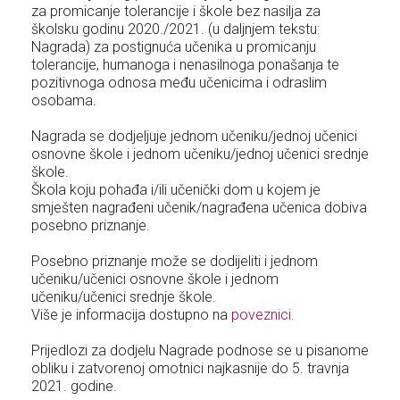
za promicanje tolerancije i škole bez nasilja za
školsku godinu 2020./2021. (u daljnjem tekstu:
Nagrada) za postignuća učenika u promicanju
tolerancije, humanoga i nenasilnoga ponašanja te
pozitivnoga odnosa među učenicima i odraslim
osobama.
Nagrada se dodjeljuje jednom učeniku/jednoj učenici
osnovne škole i jednom učeniku/jednoj učenici srednje
škole.
Škola koju pohađa i/ili učenički dom u kojem je
smješten nagrađeni učenik/nagrađena učenica dobiva
posebno priznanje.
Posebno priznanje može se dodijeliti i jednom
učeniku/učenici osnovne škole i jednom
učeniku/učenici srednje škole.
Više je informacija dostupno na
poveznici
.
Prijedlozi za dodjelu Nagrade podnose se u pisanome
obliku i zatvorenoj omotnici najkasnije do 5. travnja
2021. godine.