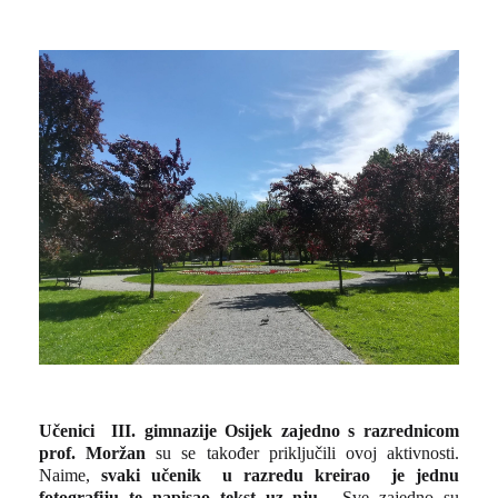
Učenici III. gimnazije Osijek zajedno s razrednicom
prof. Moržan
su se također priključili ovoj aktivnosti.
Naime,
svaki učenik u razredu kreirao je jednu
fotografiju te napisao tekst uz nju
. Sve zajedno su