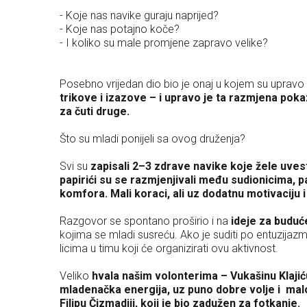
- Koje nas navike guraju naprijed?
- Koje nas potajno koče?
- I koliko su male promjene zapravo velike?
Posebno vrijedan dio bio je onaj u kojem su upravo sud
trikove i izazove – i upravo je ta razmjena pok
za čuti druge.
Što su mladi ponijeli sa ovog druženja?
Svi su
zapisali 2–3 zdrave navike koje žele uvesti 
papirići su se razmjenjivali među sudionicima, pa 
komfora. Mali koraci, ali uz dodatnu motivaciju i
Razgovor se spontano proširio i na
ideje za budu
kojima se mladi susreću. Ako je suditi po entuzijazm
licima u timu koji će organizirati ovu aktivnost.
Veliko
hvala našim volonterima – Vukašinu Klaji
mladenačka energija, uz puno dobre volje i malo
Filipu Čizmadiji, koji je bio zadužen za fotkanje.