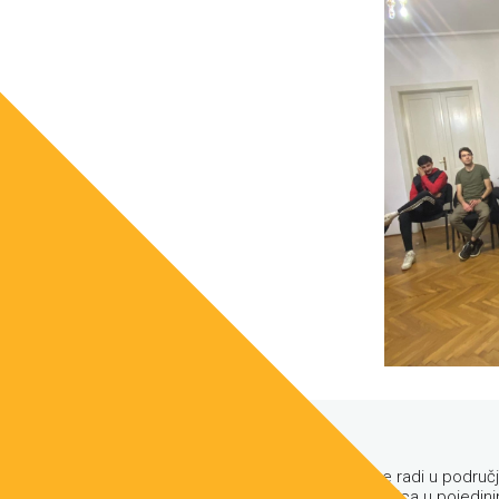
Mirjana
Mirjana od 2010. godine radi u područj
aktivnosti, ali i kao trenerica u poj