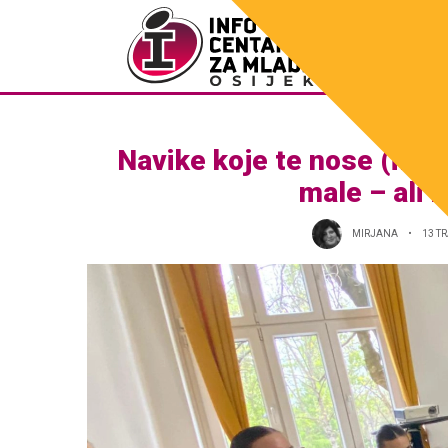
Navike koje te nose (ili k
male – ali
MIRJANA
13 T