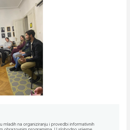
u mladih na organiziranju i provedbi informativnih
edinim obrazovnim programima. U slobodno vrijeme