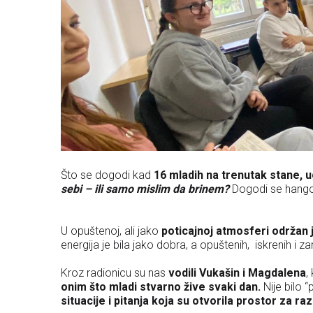
Što se dogodi kad
16 mladih na trenutak stane, u
sebi – ili samo mislim da brinem?
Dogodi se hangou
U opuštenoj, ali jako
poticajnoj atmosferi održan
energija je bila jako dobra, a opuštenih, iskrenih i z
Kroz radionicu su nas
vodili Vukašin i Magdalena
,
onim što mladi stvarno žive svaki dan.
Nije bilo 
situacije i pitanja koja su otvorila prostor za raz