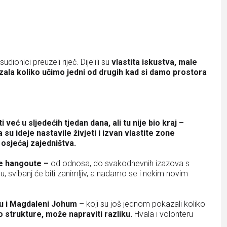
ionici preuzeli riječ. Dijelili su
vlastita iskustva, male
azala koliko učimo jedni od drugih kad si damo prostora
već u sljedećih tjedan dana, ali tu nije bio kraj –
su ideje nastavile živjeti i izvan vlastite zone
 osjećaj zajedništva.
će hangoute –
od odnosa, do svakodnevnih izazova s
u, svibanj će biti zanimljiv, a nadamo se i nekim novim
ću i Magdaleni Johum
– koji su još jednom pokazali koliko
 strukture, može napraviti razliku.
Hvala i volonteru