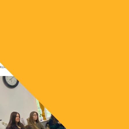
Naslovnica
Fotogalerija
Download zona
e-K
oče): hangout koji je pokrenuo
 moćne promjene
RAVANJ 2026
VIJESTI INFO-CENTRA