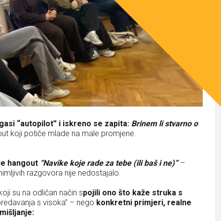
gasi “autopilot” i iskreno se zapita:
Brinem li stvarno o
t koji potiče mlade na male promjene.
 je hangout
“Navike koje rade za tebe (ili baš i ne)”
–
animljivih razgovora nije nedostajalo.
 koji su na odličan način s
pojili ono što kaže struka s
“predavanja s visoka” – nego
konkretni primjeri, realne
mišljanje: