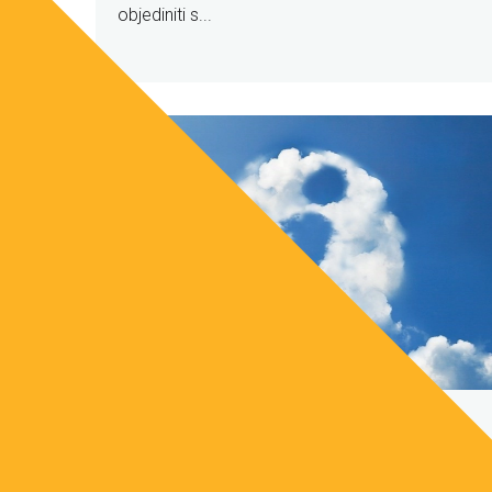
objediniti s...
Prikupljanje humanitarne pomoć za
područje Sisačko-moslavačke županije
30 PROSINAC 2020
VIJESTI OKO NAS