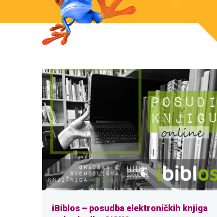
iBiblos – posudba elektroničkih knjiga