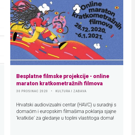
Besplatne filmske projekcije - online
maraton kratkometražnih filmova
30 PROSINAC 2020
KULTURA I ZABAVA
Hrvatski audiovizualni centar (HAVC) u suradnji s
domaćim i europskim filmašima poklanja sjajne
'kratkiše' za gledanje u toplini vlastitoga doma!