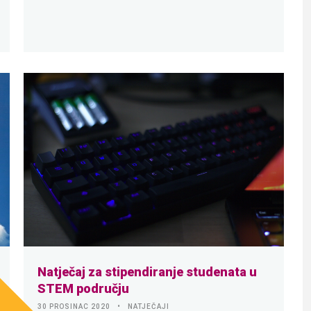
Natječaj za stipendiranje studenata u
STEM području
30 PROSINAC 2020
NATJEČAJI