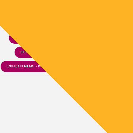
NATJEČAJI
IMOS – INFORMIRANJE MLADIH OSIJEKA
VIJESTI INFO-CENTRA
PUTUJ I UČI
BITI ZDRAV
TRAŽIŠ POSAO?
USPJEŠNI MLADI - PROMJENOTVORCI
7. SAT