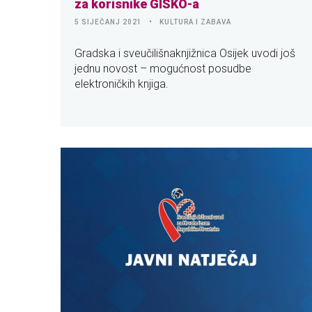
za korisnike GISKO-a
5 SIJEČANJ 2021
KULTURA I ZABAVA
Gradska i sveučilišnaknjižnica Osijek uvodi još
jednu novost – mogućnost posudbe
elektroničkih knjiga.