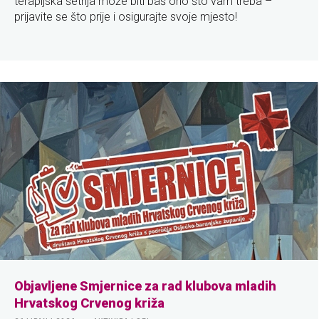
terapijska šetnja može biti baš ono što vam treba –
prijavite se što prije i osigurajte svoje mjesto!
Objavljene Smjernice za rad klubova mladih
Hrvatskog Crvenog križa