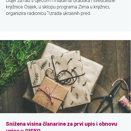
Odjel za rad s djecom i mladima Gradska i sveučilišne
knjižnice Osijek, u sklopu programa Zima u knjižnici,
organizira radionicu “Izrada ukrasnih pred...
Snižena visina članarine za prvi upis i obnovu
upisa u GISKO