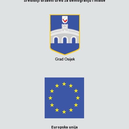
Središnji državni ured za demografiju i mlade
Europska unija